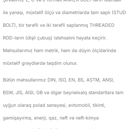
ilə yanaşı, müxtəlif ölçü və diametrlərdə tam saplı (STUD
BOLT), bir tərəfli və iki tərəfli saplanmış THREADED
ROD-ların (dişli çubuq) istehsalını həyata keçirir.
Məhsullarımız həm metrik, həm də düym ölçülərində
müxtəlif grəydlərdə təqdim olunur.
Bütün məhsullarımız DIN, ISO, EN, BS, ASTM, ANSI,
BSW, JIS, AISI, GB və digər beynəlxalq standartlara tam
uyğun olaraq polad sənayesi, avtomobil, tikinti,
gəmiqayırma, enerji, qaz, neft və neft-kimya