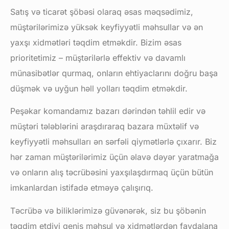
Satış və ticarət şöbəsi olaraq əsas məqsədimiz,
müştərilərimizə yüksək keyfiyyətli məhsullar və ən
yaxşı xidmətləri təqdim etməkdir. Bizim əsas
prioritetimiz – müştərilərlə effektiv və davamlı
münasibətlər qurmaq, onların ehtiyaclarını doğru başa
düşmək və uyğun həll yolları təqdim etməkdir.
Peşəkar komandamız bazarı dərindən təhlil edir və
müştəri tələblərini araşdıraraq bazara müxtəlif və
keyfiyyətli məhsulları ən sərfəli qiymətlərlə çıxarır. Biz
hər zaman müştərilərimiz üçün əlavə dəyər yaratmağa
və onların alış təcrübəsini yaxşılaşdırmaq üçün bütün
imkanlardan istifadə etməyə çalışırıq.
Təcrübə və biliklərimizə güvənərək, siz bu şöbənin
təqdim etdiyi geniş məhsul və xidmətlərdən faydalana