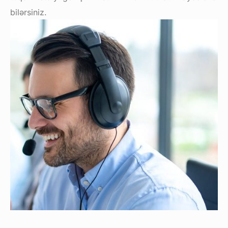
bilərsiniz.
Sifariş blankası
Dəstək
şöbəsi ilə
əlaqə