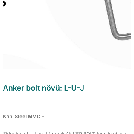
Anker bolt növü: L-U-J
Kabi Steel MMC
–
Şirkətimiz L, U və J formalı ANKER BOLT-ların istehsalı